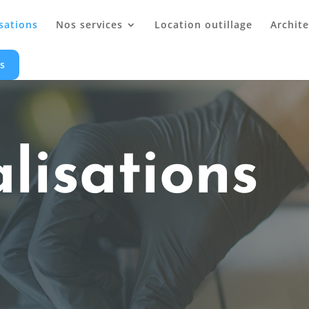
sations
Nos services
Location outillage
Archit
s
lisations