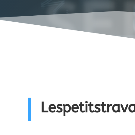
SE
Lespetitstrav